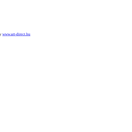
by
www.art-direct.hu