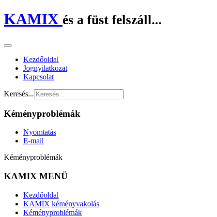
KAMIX
és a füst felszáll...
Kezdőoldal
Jognyilatkozat
Kapcsolat
Keresés...
Kéményproblémák
Nyomtatás
E-mail
Kéményproblémák
KAMIX MENÜ
Kezdőoldal
KAMIX kéményvakolás
Kéményproblémák